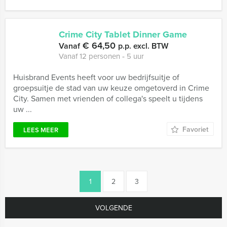
Crime City Tablet Dinner Game
€ 64,50
Vanaf
p.p. excl. BTW
Vanaf 12 personen ‐ 5 uur
Huisbrand Events heeft voor uw bedrijfsuitje of
groepsuitje de stad van uw keuze omgetoverd in Crime
City. Samen met vrienden of collega's speelt u tijdens
uw ...
Favoriet
LEES MEER
1
2
3
VOLGENDE