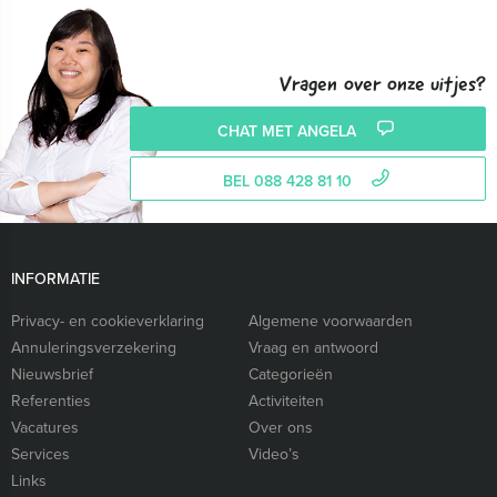
Vragen over onze uitjes?
CHAT MET ANGELA
BEL 088 428 81 10
INFORMATIE
Privacy- en cookieverklaring
Algemene voorwaarden
Annuleringsverzekering
Vraag en antwoord
Nieuwsbrief
Categorieën
Referenties
Activiteiten
Vacatures
Over ons
Services
Video’s
Links