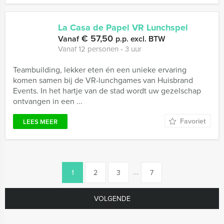
La Casa de Papel VR Lunchspel
€ 57,50
Vanaf
p.p. excl. BTW
Vanaf 12 personen ‐ 3 uur
Teambuilding, lekker eten én een unieke ervaring
komen samen bij de VR-lunchgames van Huisbrand
Events. In het hartje van de stad wordt uw gezelschap
ontvangen in een ...
Favoriet
LEES MEER
...
1
2
3
7
VOLGENDE