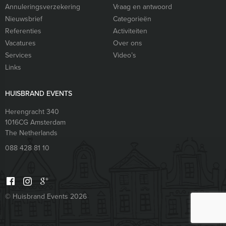
Annuleringsverzekering
Vraag en antwoord
Nieuwsbrief
Categorieën
Referenties
Activiteiten
Vacatures
Over ons
Services
Video’s
Links
HUISBRAND EVENTS
Herengracht 340
1016CG
Amsterdam
The Netherlands
088 428 81 10
© Huisbrand Events 2026