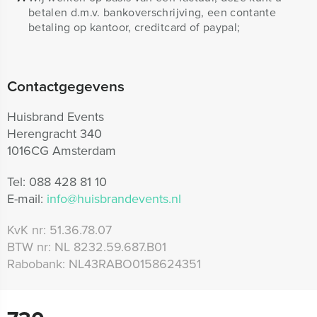
betalen d.m.v. bankoverschrijving, een contante
betaling op kantoor, creditcard of paypal;
Contactgegevens
Huisbrand Events
Herengracht 340
1016CG Amsterdam
Tel:
088 428 81 10
E-mail:
info@huisbrandevents.nl
KvK nr:
51.36.78.07
BTW nr:
NL 8232.59.687.B01
Rabobank:
NL43RABO0158624351