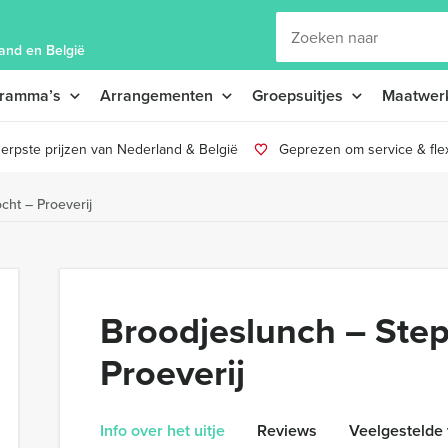
and en België
gramma’s
Arrangementen
Groepsuitjes
Maatwer
erpste prijzen van Nederland & België
Geprezen om service & flexi
cht – Proeverij
Broodjeslunch – Step
Proeverij
Info over het uitje
Reviews
Veelgestelde