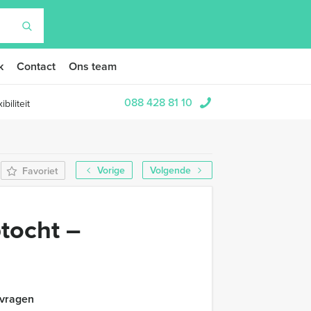
k
Contact
Ons team
088 428 81 10
biliteit
Vorige
Volgende
Favoriet
tocht –
 vragen