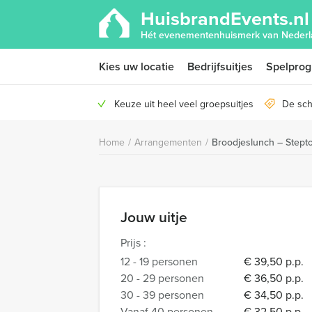
HuisbrandEvents.nl
Hét evenementenhuismerk van Nederl
Kies uw locatie
Bedrijfsuitjes
Spelpro
Keuze uit heel veel groepsuitjes
De sch
Home
/
Arrangementen
/
Broodjeslunch – Stepto
Jouw uitje
Prijs :
12 - 19 personen
€ 39,50 p.p.
20 - 29 personen
€ 36,50 p.p.
30 - 39 personen
€ 34,50 p.p.
Vanaf 40 personen
€ 32,50 p.p.