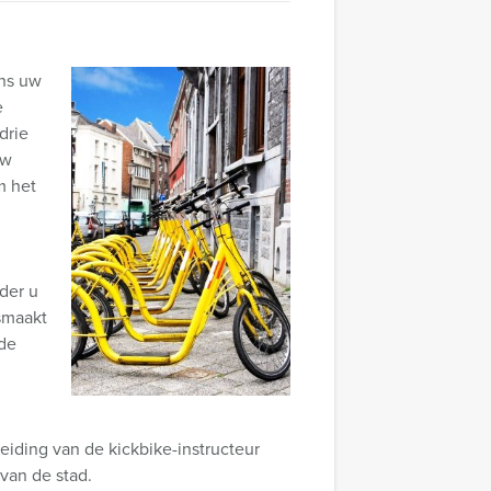
ens uw
e
drie
uw
m het
der u
smaakt
 de
eiding van de kickbike-instructeur
 van de stad.