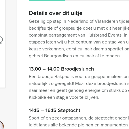
Details over dit uitje
Gezellig op stap in Nederland of Vlaanderen tijd
bedrijfsuitje of groepsuitje doet u met dit heerlijk
combinatiearrangement van Huisbrand Events. In 
etappes laten wij u het centrum van de stad van 
keuze verkennen, eerst culinair daarna sportief o
geheel Bourgondisch en culinair af te ronden.
13.00 – 14.00 Broodjeslunch
Een broodje Bakpao is voor de grappenmakers on
natuurlijk zo geregeld! Maar deze broodjeslunch 
naar meer en geeft genoeg energie om straks op
Kickbike een stapje voor te blijven.
14.15 – 16.15 Steptocht
Sportief en zeer ontspannen, de steptocht onder l
leidt langs alle bekende pleinen en monumenten