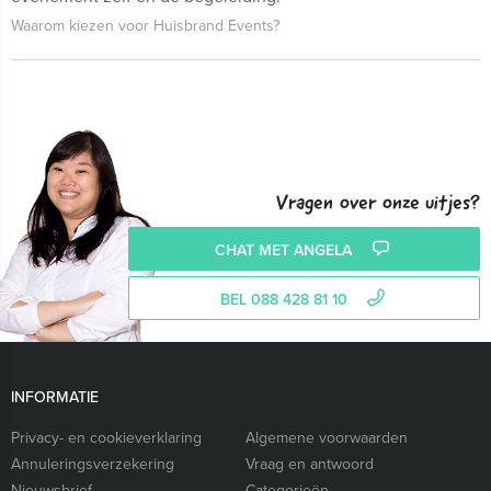
Waarom kiezen voor Huisbrand Events?
Vragen over onze uitjes?
CHAT MET ANGELA
BEL 088 428 81 10
INFORMATIE
Privacy- en cookieverklaring
Algemene voorwaarden
Annuleringsverzekering
Vraag en antwoord
Nieuwsbrief
Categorieën