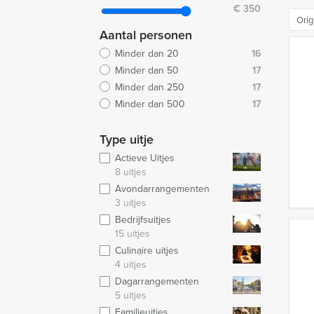
€
350
Orig
Aantal personen
Minder dan 20
16
Minder dan 50
17
Minder dan 250
17
Minder dan 500
17
Type uitje
Actieve Uitjes
8 uitjes
Avondarrangementen
3 uitjes
Bedrijfsuitjes
15 uitjes
Culinaire uitjes
4 uitjes
Dagarrangementen
5 uitjes
Familieuitjes