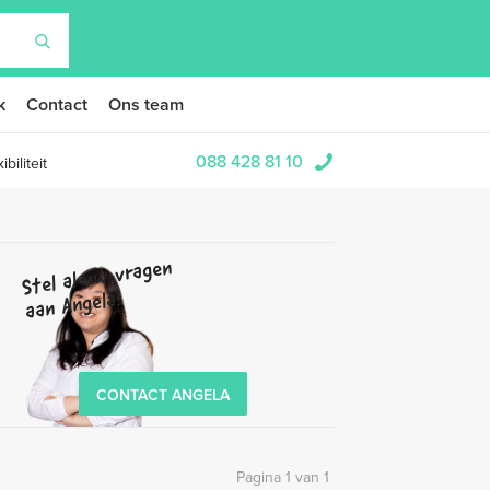
k
Contact
Ons team
088 428 81 10
biliteit
Stel al uw vragen
aan Angela!
CONTACT ANGELA
Pagina 1 van 1