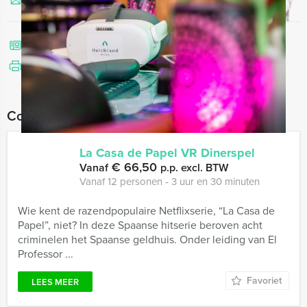
Stuur ons een mailtje
Bel mij terug
Bekijk printbare versie
Combineer dit uitje met:
La Casa de Papel VR Dinerspel
€ 66,50
Vanaf
p.p. excl. BTW
Vanaf 12 personen ‐ 3 uur en 30 minuten
Wie kent de razendpopulaire Netflixserie, “La Casa de
Papel”, niet? In deze Spaanse hitserie beroven acht
criminelen het Spaanse geldhuis. Onder leiding van El
Professor ...
Favoriet
LEES MEER