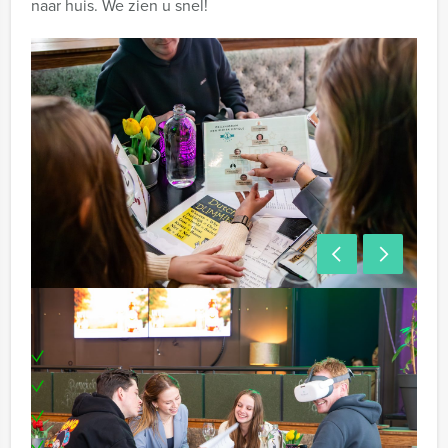
naar huis. We zien u snel!
Inclusief
Professionele begeleiding
Moderne VR-brillen
Leuke prijs voor het winnende team
Te boeken op uw gewenste dag en tijdstip!