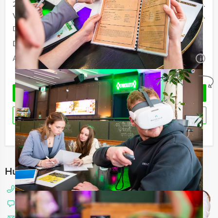
20 - 39 personen
€ 41,50 p.p.
Vanaf 40 personen
€ 37,50 p.p.
De prijzen zijn exclusief BTW
Duur:
2 uur
Aantal:
Minimaal 12 personen
i
Geheel vrijblijvend
OFFERTE AANVRAGEN
RESERVEREN
Ik heb een vraag over dit uitje
Hulp nodig bij het kiezen?
088 428 81 10
Chat met Angela