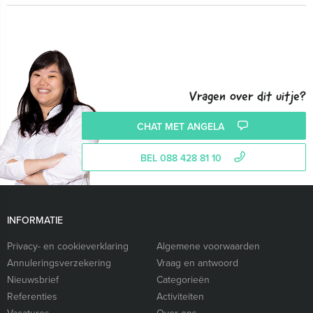
Vragen over dit uitje?
CHAT MET ANGELA
BEL 088 428 81 10
INFORMATIE
Privacy- en cookieverklaring
Algemene voorwaarden
Annuleringsverzekering
Vraag en antwoord
Nieuwsbrief
Categorieën
Referenties
Activiteiten