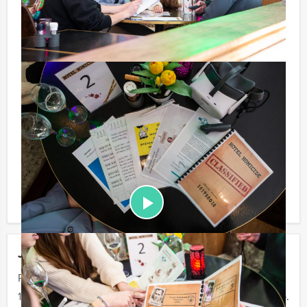
Niet telkens uw knip hoeven trekken om uw drankje af
te rekenen? Voor € 13,50 per persoon per uur (excl.
BTW) kunt u gebruikmaken van het drankarrangement,
waarbij u onbeperkt kunt genieten van bier, fris,
huiswijn, koffie en thee. En… zo komt u ook achteraf
niet voor verrassingen te staan!
Afhankelijk van het minimaal aantal deelnemers
berekenen wij de minimale prijs voor dit arrangement.
U kunt altijd voor minder personen boeken als u bereid
bent om de minimale prijs te betalen.
Jouw uitje
Prijs :
12 - 19 personen
€ 44,50 p.p.