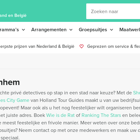
and en België
gramma’s
Arrangementen
Groepsuitjes
Maatwer
erpste prijzen van Nederland & België
Geprezen om service & flexi
nhem
chte privé detectives op stap in een stad naar keuze? Met de
Sh
es City Game
van Holland Tour Guides maakt u van uw bedrijfsu
opevent! Maar ook als u het nog feestelijker wilt organiseren ben
et juiste adres. Boek
Wie is de Rat
of
Ranking The Stars
en bele
 meest feestelijke en frivole manier. Meer weten over onze bedri
psuitjes? Neem contact op met onze medewerkers en maak uw d
 speciaal.