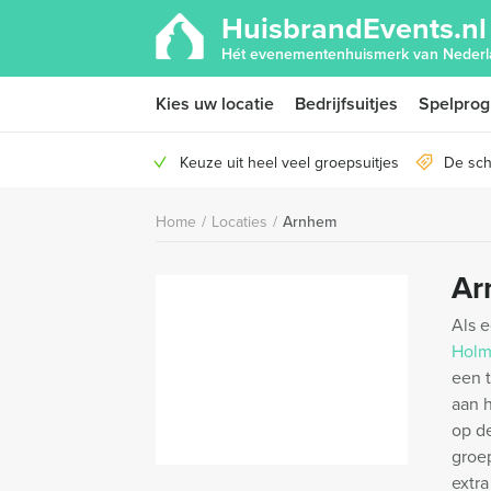
HuisbrandEvents.nl
Hét evenementenhuismerk van Nederl
Kies uw locatie
Bedrijfsuitjes
Spelpro
Keuze uit heel veel groepsuitjes
De sch
Home
/
Locaties
/
Arnhem
Ar
Als e
Holm
een t
aan h
op de
groe
extra