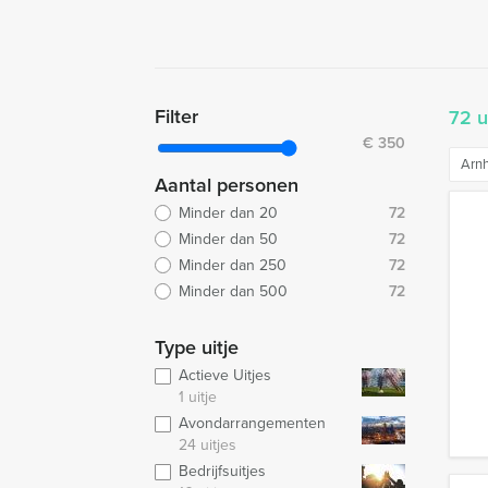
Filter
72 u
€
350
Arn
Aantal personen
Minder dan 20
72
Minder dan 50
72
Minder dan 250
72
Minder dan 500
72
Type uitje
Actieve Uitjes
1 uitje
Avondarrangementen
24 uitjes
Bedrijfsuitjes