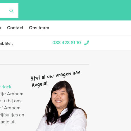
k
Contact
Ons team
088 428 81 10
biliteit
Stel al uw vragen aan
Angela!
erlock
itje Arnhem
t u bij ons
ef Arnhem
jfsuitjes en
agje uit