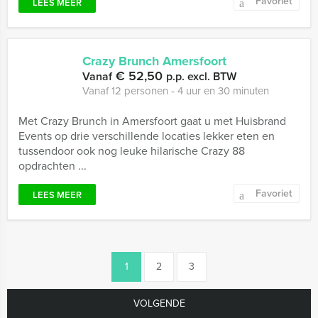
Favoriet
LEES MEER
Crazy Brunch Amersfoort
€ 52,50
Vanaf
p.p. excl. BTW
Vanaf 12 personen ‐ 4 uur en 30 minuten
Met Crazy Brunch in Amersfoort gaat u met Huisbrand
Events op drie verschillende locaties lekker eten en
tussendoor ook nog leuke hilarische Crazy 88
opdrachten ...
Favoriet
LEES MEER
1
2
3
VOLGENDE