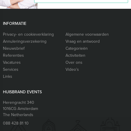
INFORMATIE
Privacy- en cookieverklaring
Algemene voorwaarden
Annuleringsverzekering
Vraag en antwoord
Nieuwsbrief
Categorieën
Referenties
Activiteiten
Vacatures
Over ons
Services
Video’s
Links
HUISBRAND EVENTS
Herengracht 340
1016CG
Amsterdam
The Netherlands
088 428 81 10