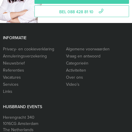
BEL 088 428 81 10
INFORMATIE
Privacy- en cookieverklaring
Algemene voorwaarden
Annuleringsverzekering
Vraag en antwoord
Nieuwsbrief
Categorieën
Referenties
Activiteiten
Vacatures
Over ons
Services
Video’s
Links
HUISBRAND EVENTS
Herengracht 340
1016CG
Amsterdam
The Netherlands