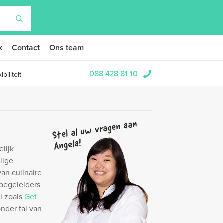
k
Contact
Ons team
088 428 81 10
biliteit
Stel al uw vragen aan
Angela!
elijk
llige
an culinaire
 begeleiders
l zoals
Get
nder tal van