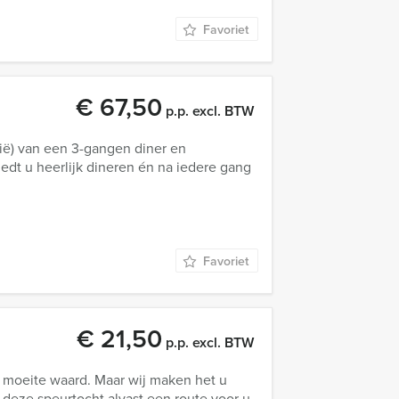
Favoriet
€ 67,50
p.p. excl. BTW
gië) van een 3-gangen diner en
iedt u heerlijk dineren én na iedere gang
Favoriet
€ 21,50
p.p. excl. BTW
e moeite waard. Maar wij maken het u
 deze speurtocht alvast een route voor u