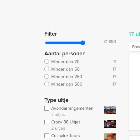
Filter
17 u
€
350
Bru
Aantal personen
Minder dan 20
11
Minder dan 50
17
Minder dan 250
17
Minder dan 500
17
Type uitje
Avondarrangementen
7 uitjes
Crazy 88 Uitjes
2 uitjes
Culinaire Tours