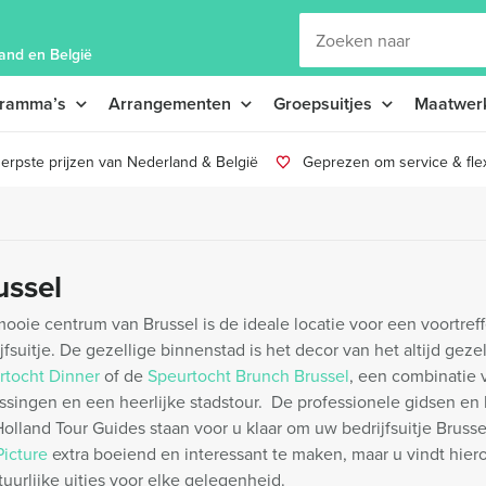
and en België
gramma’s
Arrangementen
Groepsuitjes
Maatwer
erpste prijzen van Nederland & België
Geprezen om service & flexi
ussel
ooie centrum van Brussel is de ideale locatie voor een voortreff
jfsuitje. De gezellige binnenstad is het decor van het altijd geze
rtocht Dinner
of de
Speurtocht Brunch Brussel
, een combinatie v
ssingen en een heerlijke stadstour. De professionele gidsen en
olland Tour Guides staan voor u klaar om uw bedrijfsuitje Brusse
Picture
extra boeiend en interessant te maken, maar u vindt hiero
uurlijke uitjes voor elke gelegenheid.