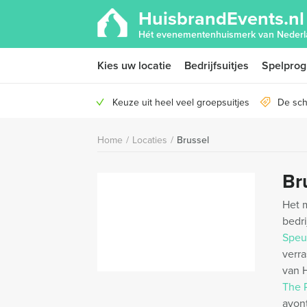
HuisbrandEvents.nl
Hét evenementenhuismerk van Nederl
Kies uw locatie
Bedrijfsuitjes
Spelpro
Keuze uit heel veel groepsuitjes
De sch
Home
/
Locaties
/
Brussel
Br
Het m
bedri
Speu
verra
van H
The 
avont