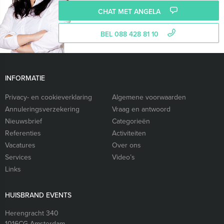
CHAT MET ANGELA
BEL 088 428 81 10
INFORMATIE
Privacy- en cookieverklaring
Algemene voorwaarden
Annuleringsverzekering
Vraag en antwoord
Nieuwsbrief
Categorieën
Referenties
Activiteiten
Vacatures
Over ons
Services
Video’s
Links
HUISBRAND EVENTS
Herengracht 340
1016CG
Amsterdam