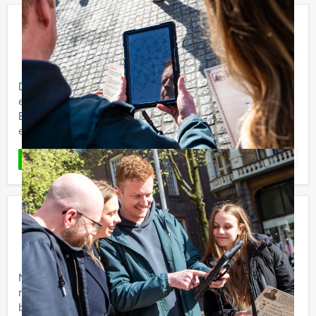
Step Challenge
€ 22,50
Vanaf
p.p. excl. BTW
Vanaf 12 personen ‐ 3 uur
De Step Challenge van Huisbrand Events is een sportief
en uitdagend evenement. In elke stad van Nederland of
België te organiseren met een enthousiaste begeleider,
een ...
Favoriet
LEES MEER
Beach Rugby – Strandrugby
€ 27,50
p.p. excl. BTW
Vanaf 12 personen ‐ 2 uur en 30 minuten
Net als bij de Six Nations Cup eens lekker tegen elkaar
rugbyen voor een grote beker? Maak van uw
bedrijfsuitje of groepsuitje een echte teambuildings