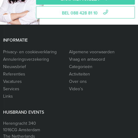
BEL 088 428 81 10
INFORMATIE
Privacy- en cookieverklaring
Algemene voorwaarden
Annuleringsverzekering
Vraag en antwoord
Nieuwsbrief
Categorieën
Referenties
Activiteiten
Vacatures
Over ons
Services
Video’s
Links
HUISBRAND EVENTS
Herengracht 340
1016CG
Amsterdam
The Netherlands