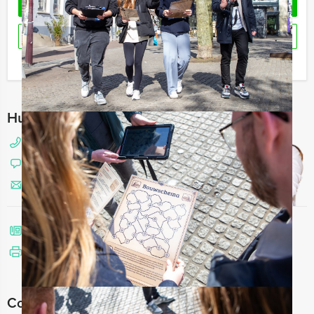
OFFERTE AANVRAGEN
RESERVEREN
Ik heb een vraag over dit uitje
Hulp nodig bij het kiezen?
088 428 81 10
Chat met Angela
Stuur ons een mailtje
Bel mij terug
Bekijk printbare versie
Combineer dit uitje met: