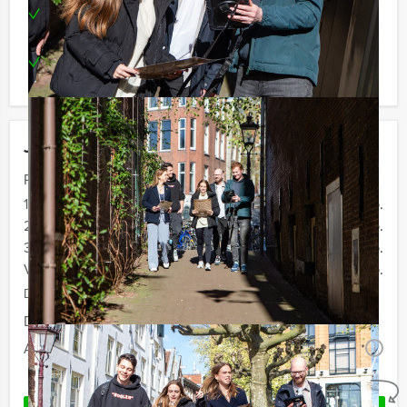
Dwarsboom je tegenstanders door belangrijke
stations in te pikken
Een heerlijk 3-gangendiner
Jouw uitje
Prijs :
12 - 19 personen
€ 72,50 p.p.
20 - 29 personen
€ 69,50 p.p.
30 - 39 personen
€ 66,50 p.p.
Vanaf 40 personen
€ 64,50 p.p.
De prijzen zijn exclusief BTW
Duur:
5 uur
Aantal:
Minimaal 12 personen
i
Geheel vrijblijvend