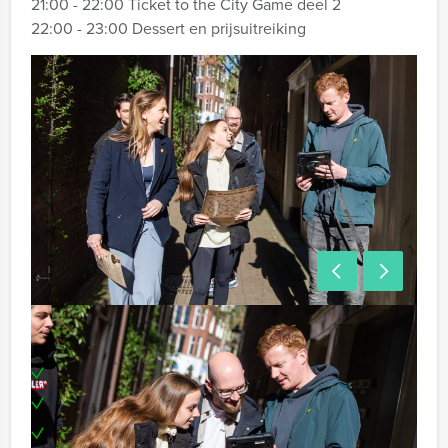
21:00 - 22:00 Ticket to the City Game deel 2
22:00 - 23:00 Dessert en prijsuitreiking
Wat kun je verwachten?
Los creatieve en uitdagende puzzels op
Bouw stations op strategische locaties
Ontmasker zwartrijders en scoor bonuspunten