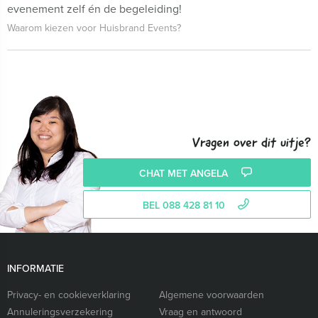
evenement zelf én de begeleiding!
Waarom kiezen voor Huisbrand Events?
Vragen over dit uitje?
CHAT MET ANGELA
BEL 088 428 81 10
INFORMATIE
Privacy- en cookieverklaring
Algemene voorwaarden
Annuleringsverzekering
Vraag en antwoord