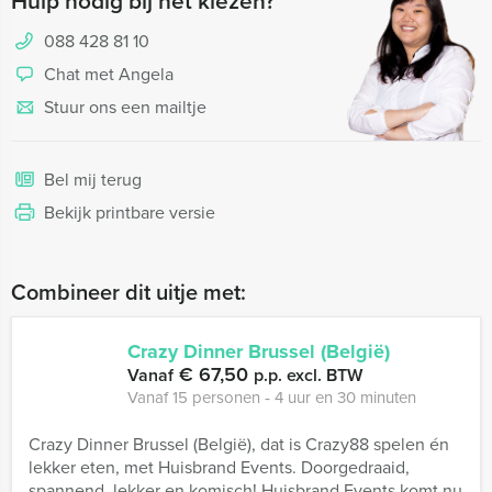
Hulp nodig bij het kiezen?
088 428 81 10
Chat met Angela
Stuur ons een mailtje
Bel mij terug
Bekijk printbare versie
Combineer dit uitje met:
Crazy Dinner Brussel (België)
€ 67,50
Vanaf
p.p. excl. BTW
Vanaf 15 personen ‐ 4 uur en 30 minuten
Crazy Dinner Brussel (België), dat is Crazy88 spelen én
lekker eten, met Huisbrand Events. Doorgedraaid,
spannend, lekker en komisch! Huisbrand Events komt nu