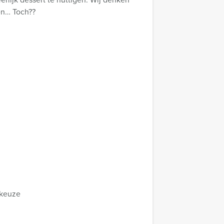
en… Toch??
 keuze