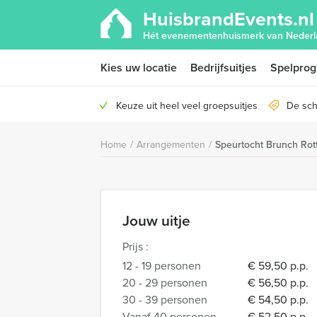
HuisbrandEvents.nl
Hét evenementenhuismerk van Nederl
Kies uw locatie
Bedrijfsuitjes
Spelpro
Keuze uit heel veel groepsuitjes
De sch
Home
/
Arrangementen
/
Speurtocht Brunch Rot
Jouw uitje
Prijs :
12 - 19 personen
€ 59,50 p.p.
20 - 29 personen
€ 56,50 p.p.
30 - 39 personen
€ 54,50 p.p.
Vanaf 40 personen
€ 52,50 p.p.