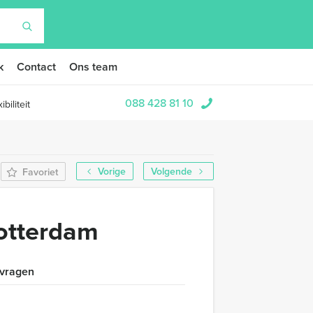
k
Contact
Ons team
088 428 81 10
biliteit
Vorige
Volgende
Favoriet
otterdam
 vragen