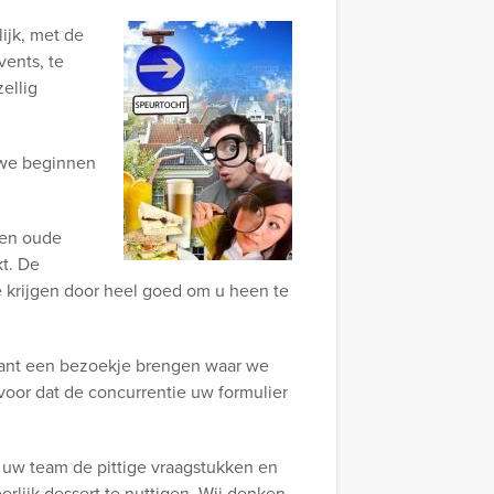
ijk, met de
ents, te
ellig
 we beginnen
een oude
kt. De
 krijgen door heel goed om u heen te
rant een bezoekje brengen waar we
voor dat de concurrentie uw formulier
 uw team de pittige vraagstukken en
rlijk dessert te nuttigen. Wij denken