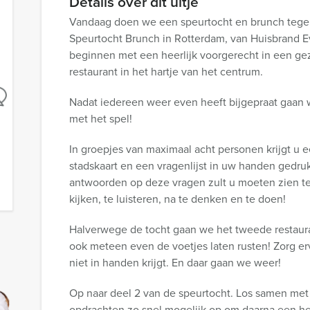
Details over dit uitje
Vandaag doen we een speurtocht en brunch tegel
Speurtocht Brunch in Rotterdam, van Huisbrand Ev
beginnen met een heerlijk voorgerecht in een gez
restaurant in het hartje van het centrum.
Nadat iedereen weer even heeft bijgepraat gaan
met het spel!
In groepjes van maximaal acht personen krijgt u 
stadskaart en een vragenlijst in uw handen gedru
antwoorden op deze vragen zult u moeten zien te
kijken, te luisteren, na te denken en te doen!
Halverwege de tocht gaan we het tweede restau
ook meteen even de voetjes laten rusten! Zorg er
niet in handen krijgt. En daar gaan we weer!
Op naar deel 2 van de speurtocht. Los samen met
opdrachten zo snel mogelijk op om daarna een hee