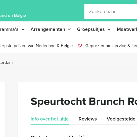
and en België
gramma’s
Arrangementen
Groepsuitjes
Maatwer
erpste prijzen van Nederland & België
Geprezen om service & flexi
terdam
Speurtocht Brunch R
Info over het uitje
Reviews
Veelgestelde