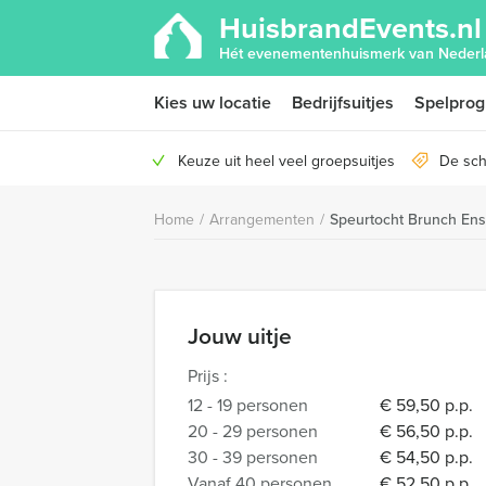
HuisbrandEvents.nl
Hét evenementenhuismerk van Nederl
Kies uw locatie
Bedrijfsuitjes
Spelpro
Keuze uit heel veel groepsuitjes
De sch
Home
/
Arrangementen
/
Speurtocht Brunch En
Jouw uitje
Prijs :
12 - 19 personen
€ 59,50 p.p.
20 - 29 personen
€ 56,50 p.p.
30 - 39 personen
€ 54,50 p.p.
Vanaf 40 personen
€ 52,50 p.p.