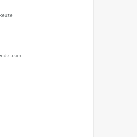
 keuze
nende team