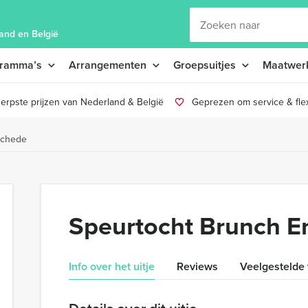
and en België
gramma’s
Arrangementen
Groepsuitjes
Maatwer
erpste prijzen van Nederland & België
Geprezen om service & flexi
schede
Speurtocht Brunch E
Info over het uitje
Reviews
Veelgestelde