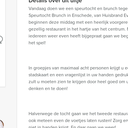
Details over dit uitje
Vandaag doen we een speurtocht en brunch tegel
Speurtocht Brunch in Enschede, van Huisbrand E
beginnen deze middag met een heerlijk voorgere
gezellig restaurant in het hartje van het centrum.
iedereen weer even heeft bijgepraat gaan we be
het spel!
In groepjes van maximaal acht personen krijgt u 
stadskaart en een vragenlijst in uw handen gedr
zult u moeten zien te krijgen door heel goed om u 
denken en te doen!
Halverwege de tocht gaan we het tweede restau
ook meteen even de voetjes laten rusten! Zorg er
niet in handen krijgt. En daar gaan we weer!