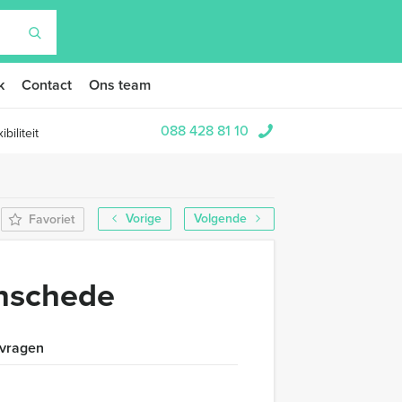
k
Contact
Ons team
088 428 81 10
biliteit
Vorige
Volgende
Favoriet
nschede
 vragen