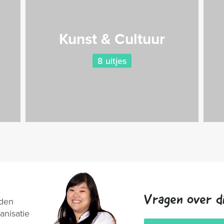
Kunst & Cultuur
8 uitjes
Vragen over di
nden
anisatie