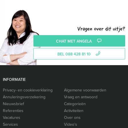
Vragen over dit uitje?
CHAT MET ANGELA
BEL 088 428 81 10
INFORMATIE
Privacy- en cookieverklaring
Algemene voorwaarden
Annuleringsverzekering
Vraag en antwoord
Nieuwsbrief
Categorieën
Referenties
Activiteiten
Vacatures
Over ons
Services
Video’s