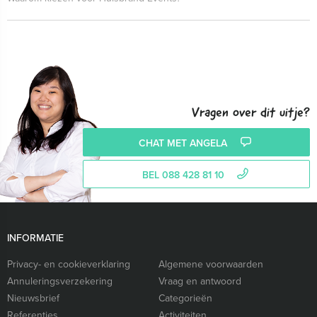
Vragen over dit uitje?
CHAT MET ANGELA
BEL 088 428 81 10
INFORMATIE
Privacy- en cookieverklaring
Algemene voorwaarden
Annuleringsverzekering
Vraag en antwoord
Nieuwsbrief
Categorieën
Referenties
Activiteiten