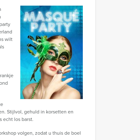
n
n
party
erland
s wilt
ls
drankje
vond
ke
n. Stijlvol, gehuld in korsetten en
 echt los barst.
orkshop volgen, zodat u thuis de boel