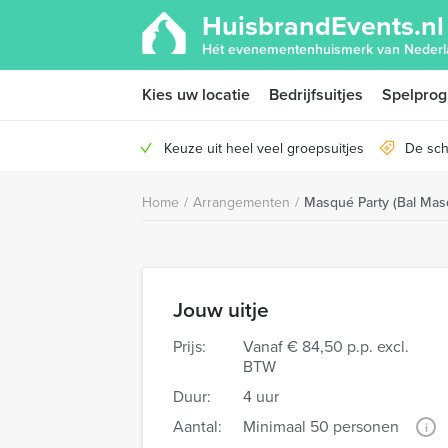
HuisbrandEvents.nl
Hét evenementenhuismerk van Nederl
Kies uw locatie
Bedrijfsuitjes
Spelpro
Keuze uit heel veel groepsuitjes
De sch
Home
/
Arrangementen
/
Masqué Party (Bal Mas
Jouw uitje
Prijs:
Vanaf
€ 84,50 p.p. excl.
BTW
Duur:
4 uur
Aantal:
Minimaal 50 personen
i