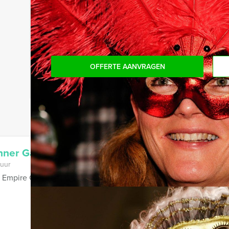
OFFERTE AANVRAGEN
nner Game in Maastricht
 uur
Empire City Dinner Game van Huisbrand Events in Maastricht: e
.