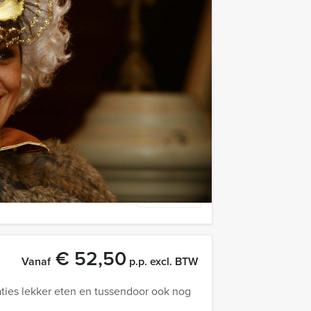
Favoriet
€ 62,50
Vanaf
p.p. excl. BTW
familie en collega's. Wij combineren de
Favoriet
€ 52,50
Vanaf
p.p. excl. BTW
ties lekker eten en tussendoor ook nog