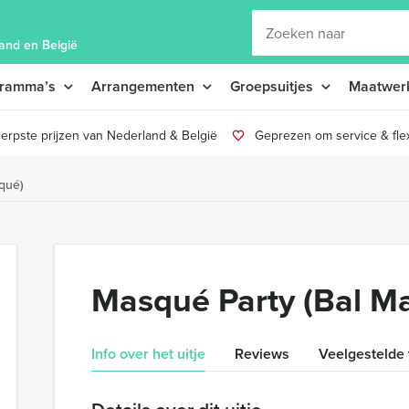
and en België
gramma’s
Arrangementen
Groepsuitjes
Maatwer
erpste prijzen van Nederland & België
Geprezen om service & flexi
qué)
Masqué Party (Bal M
Info over het uitje
Reviews
Veelgestelde