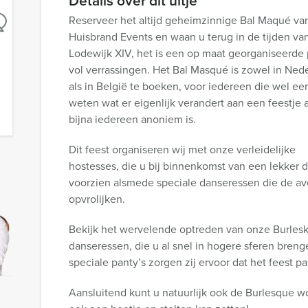
Details over dit uitje
Reserveer het altijd geheimzinnige Bal Maqué va
Huisbrand Events en waan u terug in de tijden va
Lodewijk XIV, het is een op maat georganiseerde 
vol verrassingen. Het Bal Masqué is zowel in Ned
als in België te boeken, voor iedereen die wel een
weten wat er eigenlijk verandert aan een feestje a
bijna iedereen anoniem is.
Dit feest organiseren wij met onze verleidelijke
hostesses, die u bij binnenkomst van een lekker 
voorzien alsmede speciale danseressen die de a
opvrolijken.
Bekijk het wervelende optreden van onze Burles
danseressen, die u al snel in hogere sferen brenge
speciale panty’s zorgen zij ervoor dat het feest pas
Aansluitend kunt u natuurlijk ook de Burlesque w