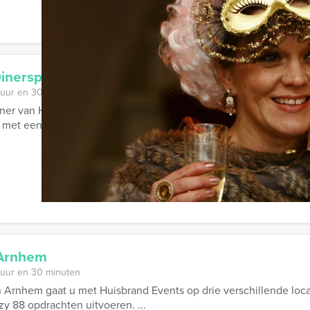
 Dinerspel Heerenveen
 uur en 30 minuten
iner van Huisbrand Events is het ultieme vermaak voor vrienden, 
met een voortreffelijk ...
 Arnhem
 uur en 30 minuten
 Arnhem gaat u met Huisbrand Events op drie verschillende loca
zy 88 opdrachten uitvoeren. ...