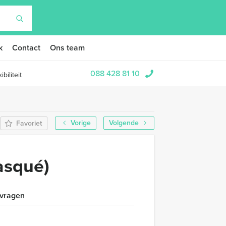
k
Contact
Ons team
088 428 81 10
biliteit
Vorige
Volgende
Favoriet
asqué)
 vragen