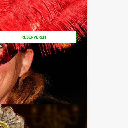
RESERVEREN
€ 64,50
Vanaf
p.p. excl. BTW
en hypermodern, virtueel GPS spel, mét