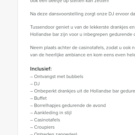
ook een beetje op stelten kan zetten!
Na deze dansvoorstelling zorgt onze DJ ervoor da
Tussendoor geniet u van de lekkerste drankjes en 
Hollandse bar zijn voor u inbegrepen gedurende d
Neem plaats achter de casinotafels, zodat u ook n
van de heerlijke ambiance en kom eens even hele
Inclusief:
– Ontvangst met bubbels
– DJ
– Onbeperkt drankjes uit de Hollandse bar gedur
– Buffet
– Borrelhapjes gedurende de avond
– Aankleding in stijl
– Casinotafels
– Croupiers
– Optreden zanger(es)