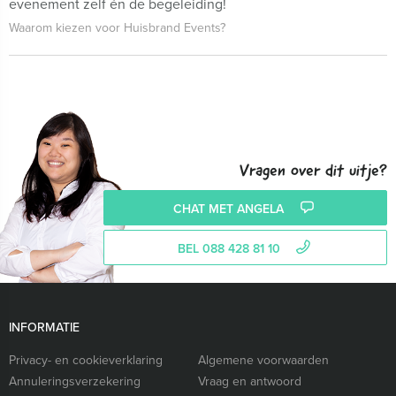
evenement zelf én de begeleiding!
Waarom kiezen voor Huisbrand Events?
Vragen over dit uitje?
CHAT MET ANGELA
BEL 088 428 81 10
INFORMATIE
Privacy- en cookieverklaring
Algemene voorwaarden
Annuleringsverzekering
Vraag en antwoord