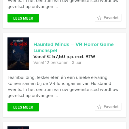
Events. In het centrum van uw gewenste stad wordt uw
gezelschap ontvangen ...
Favoriet
LEES MEER
Haunted Minds – VR Horror Game
Lunchspel
€ 57,50
Vanaf
p.p. excl. BTW
Vanaf 12 personen ‐ 3 uur
Teambuilding, lekker eten én een unieke ervaring
komen samen bij de VR-lunchgames van Huisbrand
Events. In het centrum van uw gewenste stad wordt uw
gezelschap ontvangen ...
Favoriet
LEES MEER