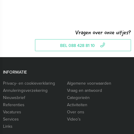
Vragen over onze uitjes?
BEL 088 428 81 10
INFORMATIE
Privacy- en cookieverklaring
Algemene voorwaarden
Annuleringsverzekering
Vraag en antwoord
Nieuwsbrief
Categorieën
Referenties
Activiteiten
Vacatures
Over ons
Services
Video’s
Links