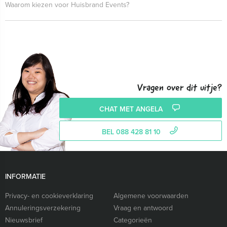
Waarom kiezen voor Huisbrand Events?
Vragen over dit uitje?
CHAT MET ANGELA
BEL 088 428 81 10
INFORMATIE
Privacy- en cookieverklaring
Algemene voorwaarden
Annuleringsverzekering
Vraag en antwoord
Nieuwsbrief
Categorieën