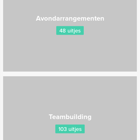
Avondarrangementen
48 uitjes
Teambuilding
103 uitjes