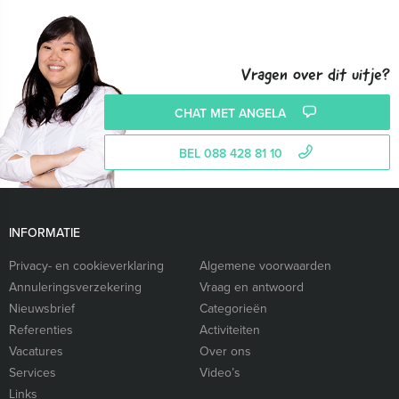
Vragen over dit uitje?
CHAT MET ANGELA
BEL 088 428 81 10
INFORMATIE
Privacy- en cookieverklaring
Algemene voorwaarden
Annuleringsverzekering
Vraag en antwoord
Nieuwsbrief
Categorieën
Referenties
Activiteiten
Vacatures
Over ons
Services
Video’s
Links