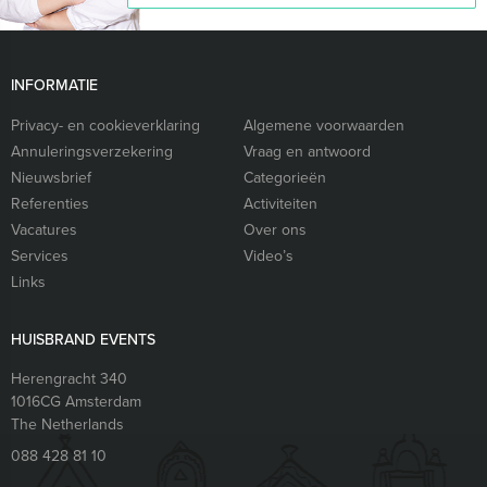
INFORMATIE
Privacy- en cookieverklaring
Algemene voorwaarden
Annuleringsverzekering
Vraag en antwoord
Nieuwsbrief
Categorieën
Referenties
Activiteiten
Vacatures
Over ons
Services
Video’s
Links
HUISBRAND EVENTS
Herengracht 340
1016CG
Amsterdam
The Netherlands
088 428 81 10