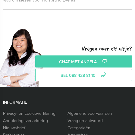
Waarom kiezen voor Huisbrand Events?
Vragen over dit uitje?
CHAT MET ANGELA
BEL 088 428 81 10
INFORMATIE
Privacy- en cookieverklaring
Algemene voorwaarden
Annuleringsverzekering
Vraag en antwoord
Nieuwsbrief
Categorieën