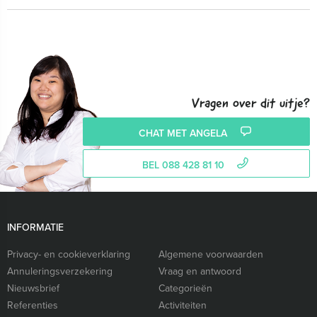
Vragen over dit uitje?
CHAT MET ANGELA
BEL 088 428 81 10
INFORMATIE
Privacy- en cookieverklaring
Algemene voorwaarden
Annuleringsverzekering
Vraag en antwoord
Nieuwsbrief
Categorieën
Referenties
Activiteiten