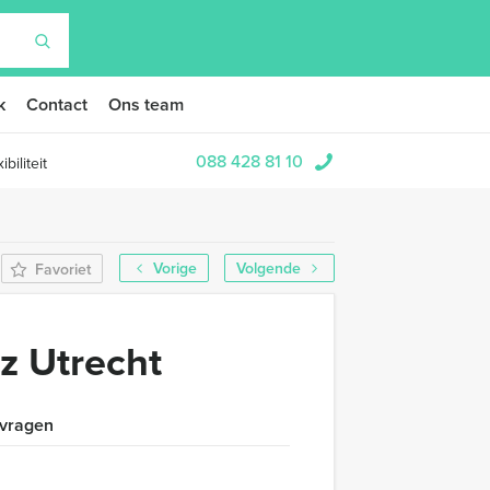
k
Contact
Ons team
088 428 81 10
biliteit
Vorige
Volgende
Favoriet
z Utrecht
 vragen