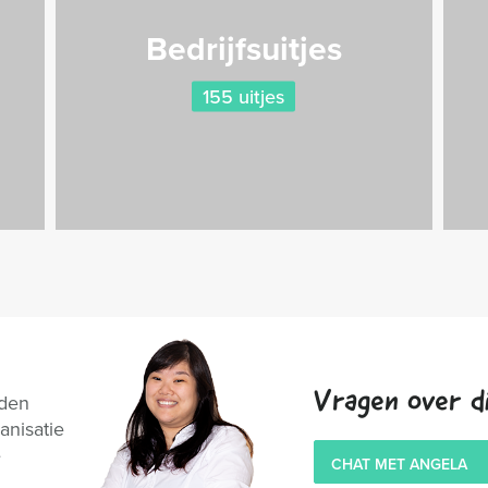
Bedrijfsuitjes
155 uitjes
Vragen over di
nden
anisatie
e
CHAT MET ANGELA