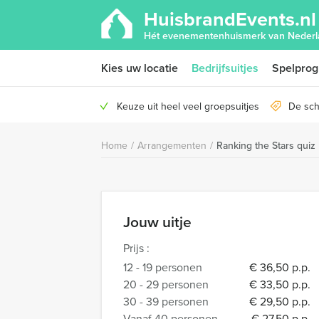
HuisbrandEvents.nl
Hét evenementenhuismerk van Nederl
Kies uw locatie
Bedrijfsuitjes
Spelpro
Keuze uit heel veel groepsuitjes
De sch
Home
/
Arrangementen
/
Ranking the Stars quiz
Jouw uitje
Prijs :
12 - 19 personen
€ 36,50 p.p.
20 - 29 personen
€ 33,50 p.p.
30 - 39 personen
€ 29,50 p.p.
Vanaf 40 personen
€ 27,50 p.p.