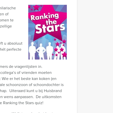
ilarische
en of
komen te
zellige
ft u absoluut
hét perfecte
mers de vragenlijsten in.
 collega’s of vrienden moeten
: Wie er het beste kan koken (en
deale schoonzoon of schoondochter is
chap. Uiteraard kunt u bij Huisbrand
igen wens aanpassen. De uitkomsten
he Ranking the Stars quiz!