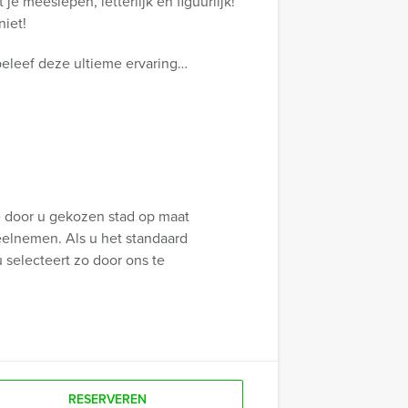
je meeslepen, letterlijk en figuurlijk!
niet!
beleef deze ultieme ervaring…
e door u gekozen stad op maat
eelnemen. Als u het standaard
u selecteert zo door ons te
RESERVEREN