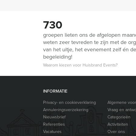
730
groepen lieten ons de afgelopen maa
weten zeer tevreden te zijn met de org
van het uitje, het evenement zelf én d
begeleiding!
Waarom kiezen voor Huisbrand Events?
INFORMATIE
Privacy- en cookieverklaring
Algemene voo
Annuleringsverzekering
Vraag en antw
Nieuwsbrief
Categorieën
Referenties
Activiteiten
Vacatures
Over ons