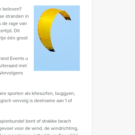
e beleven?
se stranden in
s de rage van
rtijd. Dit
tje één groot
rand Events u
uiteraard met
. Vervolgens
ire sporten als kitesurfen, buggyen,
gisch vervolg is deelname aan 1 of
spierbundel bent of strakke beach
gevoel voor de wind, de windrichting,