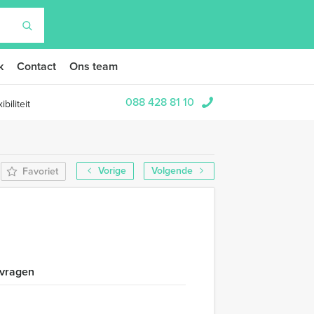
k
Contact
Ons team
088 428 81 10
biliteit
Vorige
Volgende
Favoriet
 vragen