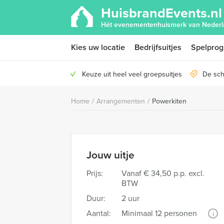
HuisbrandEvents.nl
Hét evenementenhuismerk van Nederl
Kies uw locatie
Bedrijfsuitjes
Spelpro
Keuze uit heel veel groepsuitjes
De sch
Home
/
Arrangementen
/
Powerkiten
Jouw uitje
Prijs:
Vanaf
€ 34,50 p.p. excl.
BTW
Duur:
2 uur
Aantal:
Minimaal 12 personen
i