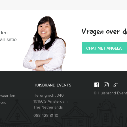
Vragen over di
nden
anisatie
e
CHAT MET ANGELA
HUISBRAND EVENTS
© Huisbrand Even
Herengracht 340
rwaarden
1016CG
Amsterdam
oord
The Netherlands
088 428 81 10