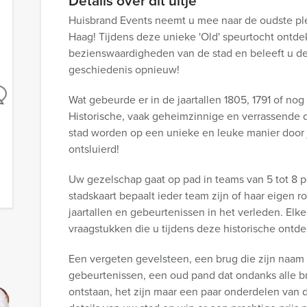
Details over dit uitje
Huisbrand Events neemt u mee naar de oudste pl
Haag! Tijdens deze unieke 'Old' speurtocht ontde
bezienswaardigheden van de stad en beleeft u d
geschiedenis opnieuw!
Wat gebeurde er in de jaartallen 1805, 1791 of nog
Historische, vaak geheimzinnige en verrassende d
stad worden op een unieke en leuke manier door j
ontsluierd!
Uw gezelschap gaat op pad in teams van 5 tot 8
stadskaart bepaalt ieder team zijn of haar eigen 
jaartallen en gebeurtenissen in het verleden. Elk
vraagstukken die u tijdens deze historische ontde
Een vergeten gevelsteen, een brug die zijn naam
gebeurtenissen, een oud pand dat ondanks alle br
ontstaan, het zijn maar een paar onderdelen van 