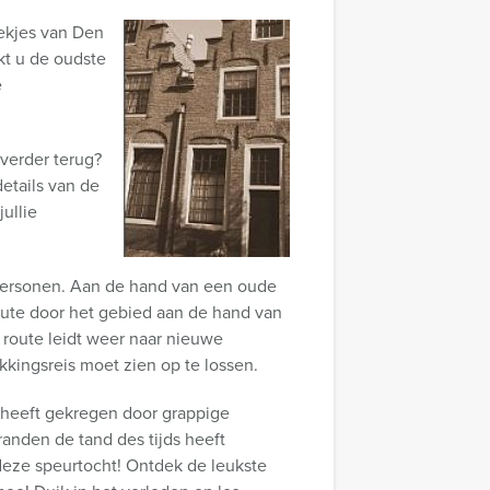
ekjes van Den
kt u de oudste
e
 verder terug?
etails van de
ullie
 personen. Aan de hand van een oude
route door het gebied aan de hand van
e route leidt weer naar nieuwe
kkingsreis moet zien op te lossen.
 heeft gekregen door grappige
anden de tand des tijds heeft
deze speurtocht! Ontdek de leukste