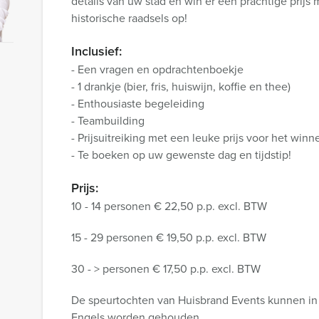
details van uw stad en win er een prachtige prijs 
historische raadsels op!
Inclusief:
- Een vragen en opdrachtenboekje
- 1 drankje (bier, fris, huiswijn, koffie en thee)
- Enthousiaste begeleiding
- Teambuilding
- Prijsuitreiking met een leuke prijs voor het win
- Te boeken op uw gewenste dag en tijdstip!
Prijs:
10 - 14 personen € 22,50 p.p. excl. BTW
15 - 29 personen € 19,50 p.p. excl. BTW
30 - > personen € 17,50 p.p. excl. BTW
De speurtochten van Huisbrand Events kunnen in 
Engels worden gehouden.