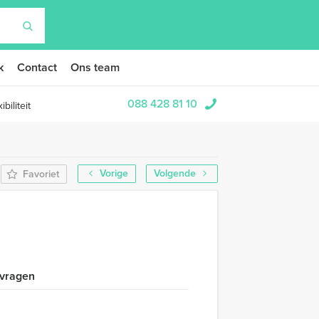
k
Contact
Ons team
088 428 81 10
biliteit
Vorige
Volgende
Favoriet
 vragen