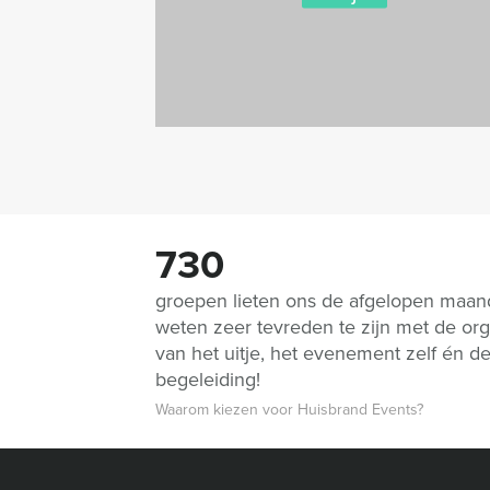
730
groepen lieten ons de afgelopen maa
weten zeer tevreden te zijn met de org
van het uitje, het evenement zelf én d
begeleiding!
Waarom kiezen voor Huisbrand Events?