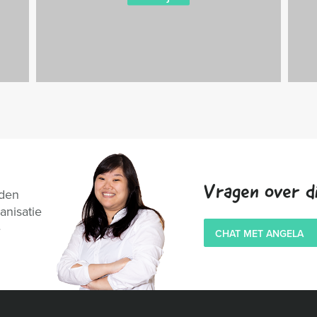
Vragen over di
nden
anisatie
e
CHAT MET ANGELA