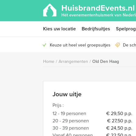
HuisbrandEvents.nl
Hét evenementenhuismerk van Nederl
Kies uw locatie
Bedrijfsuitjes
Spelpro
Keuze uit heel veel groepsuitjes
De sch
Home
/
Arrangementen
/
Old Den Haag
Jouw uitje
Prijs :
12 - 19 personen
€ 29,50 p.p.
20 - 29 personen
€ 27,50 p.p.
30 - 39 personen
€ 24,50 p.p.
Vanaf 40 personen
€ 22,50 p.p.