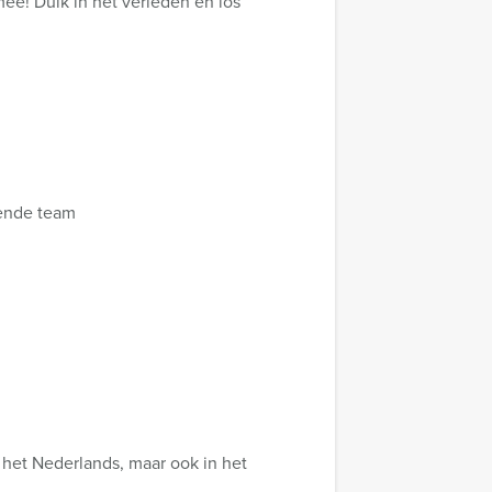
mee! Duik in het verleden en los
nende team
het Nederlands, maar ook in het