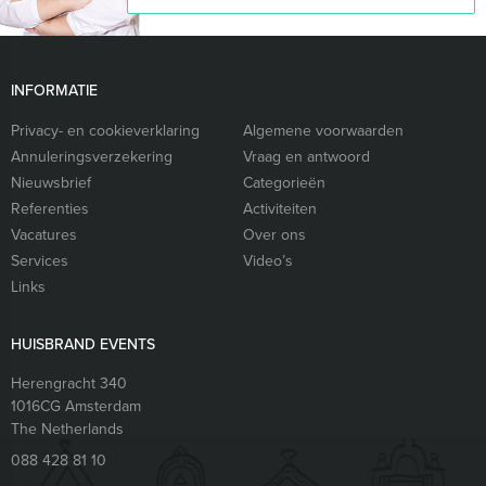
INFORMATIE
Privacy- en cookieverklaring
Algemene voorwaarden
Annuleringsverzekering
Vraag en antwoord
Nieuwsbrief
Categorieën
Referenties
Activiteiten
Vacatures
Over ons
Services
Video’s
Links
HUISBRAND EVENTS
Herengracht 340
1016CG
Amsterdam
The Netherlands
088 428 81 10