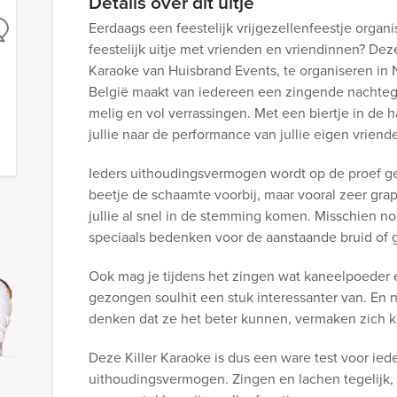
Details over dit uitje
Eerdaags een feestelijk vrijgezellenfeestje organ
feestelijk uitje met vrienden en vriendinnen? Deze
Karaoke van Huisbrand Events, te organiseren in 
België maakt van iedereen een zingende nachtega
melig en vol verrassingen. Met een biertje in de h
jullie naar de performance van jullie eigen vriend
Ieders uithoudingsvermogen wordt op de proef ge
beetje de schaamte voorbij, maar vooral zeer gra
jullie al snel in de stemming komen. Misschien no
speciaals bedenken voor de aanstaande bruid of g
Ook mag je tijdens het zingen wat kaneelpoeder e
gezongen soulhit een stuk interessanter van. En nie
denken dat ze het beter kunnen, vermaken zich ko
Deze Killer Karaoke is dus een ware test voor ied
uithoudingsvermogen. Zingen en lachen tegelijk, h