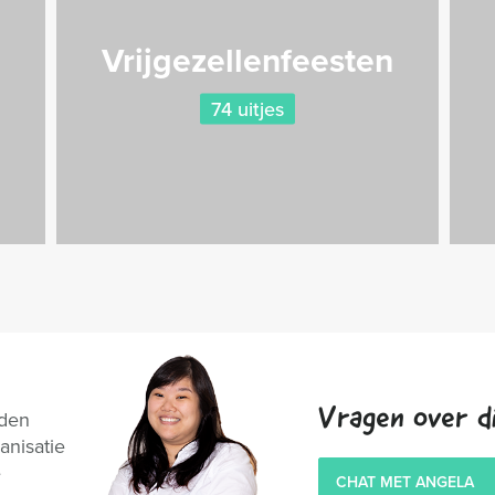
Vrijgezellenfeesten
74 uitjes
Vragen over di
nden
anisatie
e
CHAT MET ANGELA