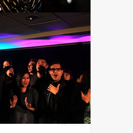
tocht door de stad, met Huisbrand
Favoriet
€ 22,50
Vanaf
p.p. excl. BTW
t team en laat u allerlei uitdagende
Favoriet