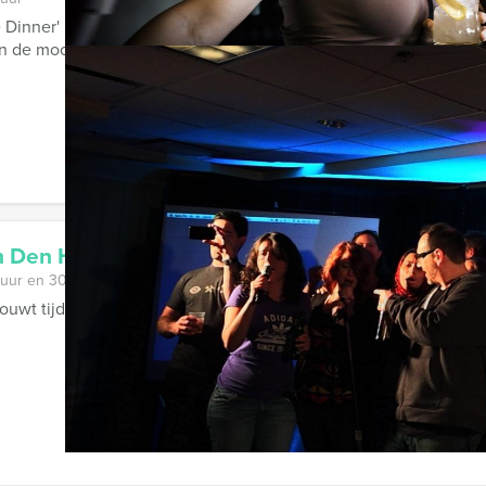
e Dinner' in Gouda, dat is genieten van lekker eten én een speur
 de mooiste kiekjes nemen van ...
in Den Haag
 uur en 30 minuten
uwt tijdens de Wie is de Rat in Den Haag van uw groep een hech