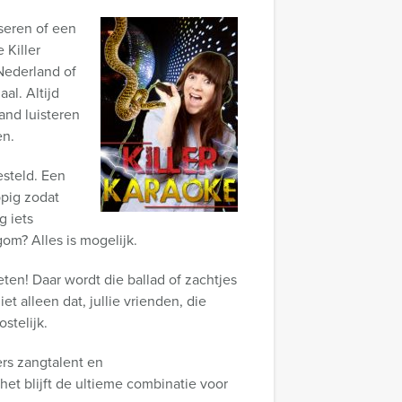
iseren of een
 Killer
Nederland of
al. Altijd
and luisteren
en.
steld. Een
ppig zodat
g iets
om? Alles is mogelijk.
ten! Daar wordt die ballad of zachtjes
t alleen dat, jullie vrienden, die
stelijk.
ers zangtalent en
et blijft de ultieme combinatie voor