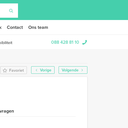
k
Contact
Ons team
088 428 81 10
biliteit
Vorige
Volgende
Favoriet
 vragen