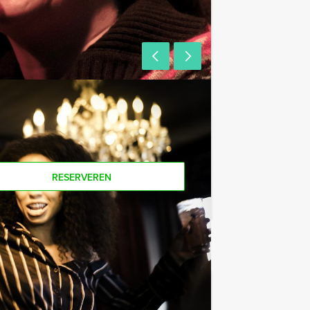
RESERVEREN
€ 62,50
Vanaf
p.p. excl. BTW