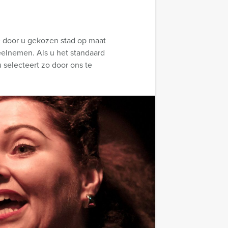
e door u gekozen stad op maat
eelnemen. Als u het standaard
u selecteert zo door ons te