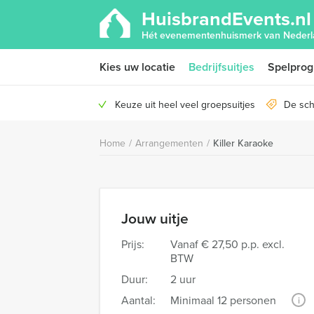
HuisbrandEvents.nl
Hét evenementenhuismerk van Nederl
Kies uw locatie
Bedrijfsuitjes
Spelpro
Keuze uit heel veel groepsuitjes
De sch
Home
/
Arrangementen
/
Killer Karaoke
Jouw uitje
Prijs:
Vanaf
€ 27,50 p.p. excl.
BTW
Duur:
2 uur
Aantal:
Minimaal 12 personen
i