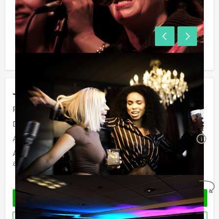
Jouw uitje
Prijs:
Vanaf
€ 27,50 p.p. excl. BTW
Duur:
2 uur
Aantal:
Minimaal 12 personen
i
Afhankelijk van de in overleg gekozen locatie voor uw
arrangement kan een extra zaalhuur worden berekend
Geheel vrijblijvend
OFFERTE AANVRAGEN