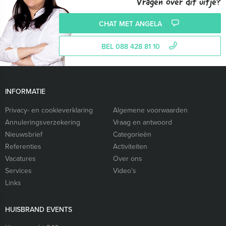
Vragen over dit uitje?
CHAT MET ANGELA
BEL 088 428 81 10
INFORMATIE
Privacy- en cookieverklaring
Algemene voorwaarden
Annuleringsverzekering
Vraag en antwoord
Nieuwsbrief
Categorieën
Referenties
Activiteiten
Vacatures
Over ons
Services
Video’s
Links
HUISBRAND EVENTS