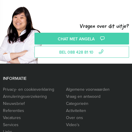
Vragen over dit uitje?
CHAT MET ANGELA
BEL 088 428 81 10
INFORMATIE
Privacy- en cookieverklaring
Algemene voorwaarden
Annuleringsverzekering
Vraag en antwoord
Nieuwsbrief
Categorieën
Referenties
Activiteiten
Vacatures
Over ons
Services
Video’s
Links