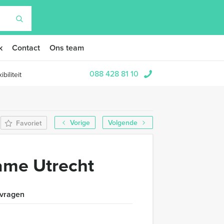
k
Contact
Ons team
088 428 81 10
biliteit
Vorige
Volgende
Favoriet
ame Utrecht
 vragen