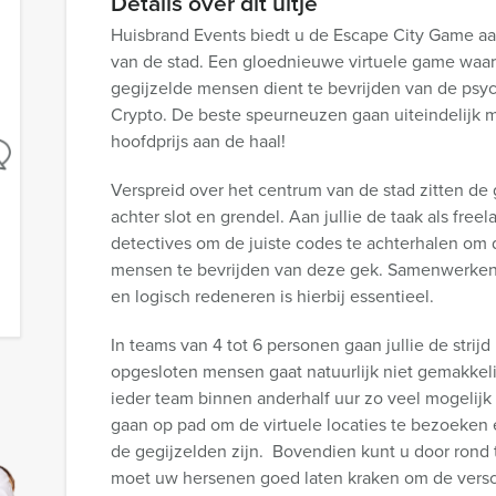
Details over dit uitje
Huisbrand Events biedt u de Escape City Game aa
van de stad. Een gloednieuwe virtuele game waar
gegijzelde mensen dient te bevrijden van de psyc
Crypto. De beste speurneuzen gaan uiteindelijk 
hoofdprijs aan de haal!
Verspreid over het centrum van de stad zitten de 
achter slot en grendel. Aan jullie de taak als free
detectives om de juiste codes te achterhalen om
mensen te bevrijden van deze gek. Samenwerken
en logisch redeneren is hierbij essentieel.
In teams van 4 tot 6 personen gaan jullie de strij
opgesloten mensen gaat natuurlijk niet gemakkeli
ieder team binnen anderhalf uur zo veel mogelij
gaan op pad om de virtuele locaties te bezoeken
de gegijzelden zijn. Bovendien kunt u door rond 
moet uw hersenen goed laten kraken om de versch