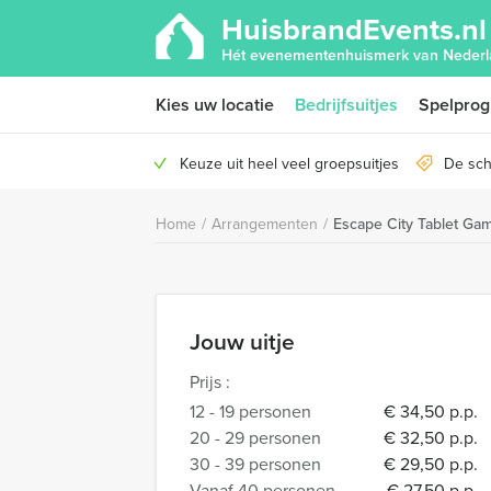
HuisbrandEvents.nl
Hét evenementenhuismerk van Nederl
Kies uw locatie
Bedrijfsuitjes
Spelpro
Keuze uit heel veel groepsuitjes
De sch
Home
/
Arrangementen
/
Escape City Tablet Ga
Jouw uitje
Prijs :
12 - 19 personen
€ 34,50 p.p.
20 - 29 personen
€ 32,50 p.p.
30 - 39 personen
€ 29,50 p.p.
Vanaf 40 personen
€ 27,50 p.p.