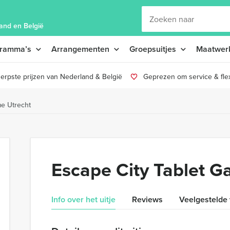
and en België
gramma’s
Arrangementen
Groepsuitjes
Maatwer
erpste prijzen van Nederland & België
Geprezen om service & flexi
me Utrecht
Escape City Tablet G
Info over het uitje
Reviews
Veelgestelde