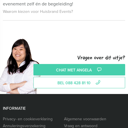
evenement zelf én de begeleiding!
Waarom kiezen voor Huisbrand Events?
Vragen over dit uitje?
CHAT MET ANGELA
BEL 088 428 81 10
INFORMATIE
Privacy- en cookieverklaring
Algemene voorwaarden
Annuleringsverzekering
Vraag en antwoord