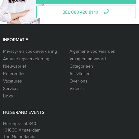
BEL 088 428 81 10
INFORMATIE
Privacy- en cookieverklaring
Algemene voorwaarden
Annuleringsverzekering
Vraag en antwoord
Nieuwsbrief
Categorieën
Referenties
Activiteiten
Vacatures
Over ons
Services
Video’s
Links
HUISBRAND EVENTS
Herengracht 340
1016CG
Amsterdam
The Netherlands