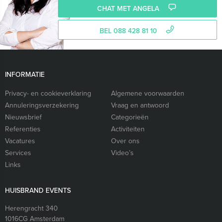
CHAT MET ANGELA
BEL 088 428 81 10
INFORMATIE
Privacy- en cookieverklaring
Algemene voorwaarden
Annuleringsverzekering
Vraag en antwoord
Nieuwsbrief
Categorieën
Referenties
Activiteiten
Vacatures
Over ons
Services
Video’s
Links
HUISBRAND EVENTS
Herengracht 340
1016CG
Amsterdam