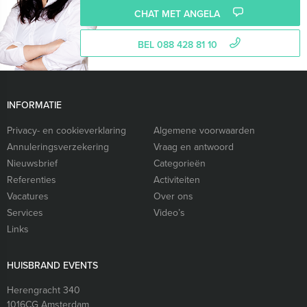
CHAT MET ANGELA
BEL 088 428 81 10
INFORMATIE
Privacy- en cookieverklaring
Algemene voorwaarden
Annuleringsverzekering
Vraag en antwoord
Nieuwsbrief
Categorieën
Referenties
Activiteiten
Vacatures
Over ons
Services
Video’s
Links
HUISBRAND EVENTS
Herengracht 340
1016CG
Amsterdam