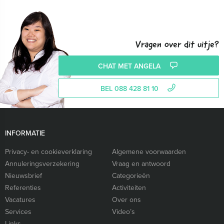
Vragen over dit uitje?
CHAT MET ANGELA
BEL 088 428 81 10
INFORMATIE
Privacy- en cookieverklaring
Algemene voorwaarden
Annuleringsverzekering
Vraag en antwoord
Nieuwsbrief
Categorieën
Referenties
Activiteiten
Vacatures
Over ons
Services
Video’s
Links