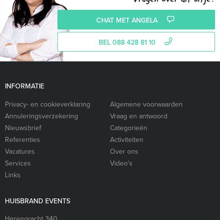
CHAT MET ANGELA
BEL 088 428 81 10
INFORMATIE
Privacy- en cookieverklaring
Algemene voorwaarden
Annuleringsverzekering
Vraag en antwoord
Nieuwsbrief
Categorieën
Referenties
Activiteiten
Vacatures
Over ons
Services
Video’s
Links
HUISBRAND EVENTS
Herengracht 340