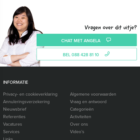
Vragen over dit uitje?
CHAT MET ANGELA
BEL 088 428 81 10
INFORMATIE
Privacy- en cookieverklaring
Algemene voorwaarden
Annuleringsverzekering
Vraag en antwoord
Nieuwsbrief
Categorieën
Referenties
Activiteiten
Vacatures
Over ons
Services
Video’s
Links