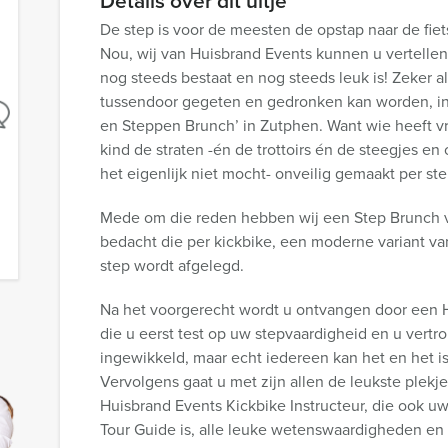
Details over dit uitje
De step is voor de meesten de opstap naar de fie
Nou, wij van Huisbrand Events kunnen u vertellen
nog steeds bestaat en nog steeds leuk is! Zeker al
tussendoor gegeten en gedronken kan worden, i
en Steppen Brunch’ in Zutphen. Want wie heeft vr
kind de straten -én de trottoirs én de steegjes en
het eigenlijk niet mocht- onveilig gemaakt per st
Mede om die reden hebben wij een Step Brunch 
bedacht die per kickbike, een moderne variant v
step wordt afgelegd.
Na het voorgerecht wordt u ontvangen door een H
die u eerst test op uw stepvaardigheid en u vertr
ingewikkeld, maar echt iedereen kan het en het i
Vervolgens gaat u met zijn allen de leukste plekj
Huisbrand Events Kickbike Instructeur, die ook u
Tour Guide is, alle leuke wetenswaardigheden en 