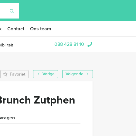
k
Contact
Ons team
088 428 81 10
biliteit
Vorige
Volgende
Favoriet
Brunch Zutphen
 vragen