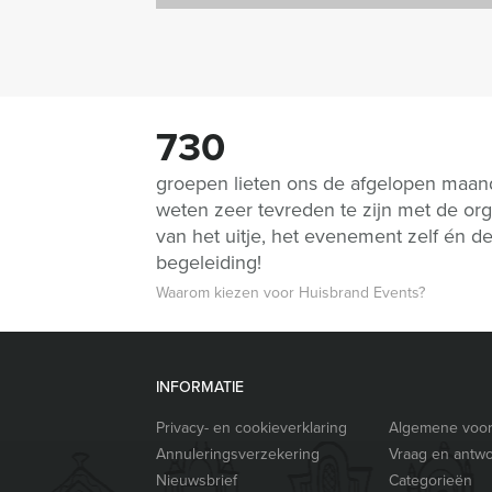
730
groepen lieten ons de afgelopen maa
weten zeer tevreden te zijn met de org
van het uitje, het evenement zelf én d
begeleiding!
Waarom kiezen voor Huisbrand Events?
INFORMATIE
Privacy- en cookieverklaring
Algemene voo
Annuleringsverzekering
Vraag en antw
Nieuwsbrief
Categorieën