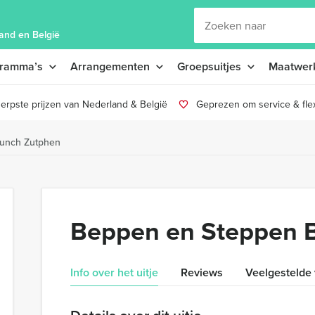
and en België
gramma’s
Arrangementen
Groepsuitjes
Maatwer
erpste prijzen van Nederland & België
Geprezen om service & flexi
unch Zutphen
Beppen en Steppen 
Info over het uitje
Reviews
Veelgestelde