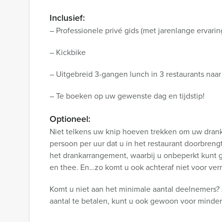
Inclusief:
– Professionele privé gids (met jarenlange ervarin
– Kickbike
– Uitgebreid 3-gangen lunch in 3 restaurants naa
– Te boeken op uw gewenste dag en tijdstip!
Optioneel:
Niet telkens uw knip hoeven trekken om uw drankj
persoon per uur dat u in het restaurant doorbren
het drankarrangement, waarbij u onbeperkt kunt gen
en thee. En…zo komt u ook achteraf niet voor verr
Komt u niet aan het minimale aantal deelnemers? 
aantal te betalen, kunt u ook gewoon voor minde