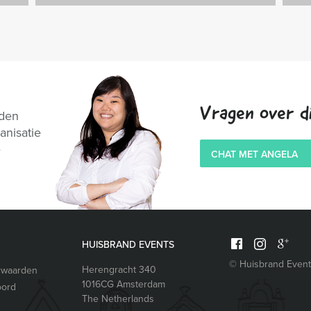
Vragen over di
nden
anisatie
e
CHAT MET ANGELA
HUISBRAND EVENTS
© Huisbrand Even
Herengracht 340
rwaarden
1016CG
Amsterdam
oord
The Netherlands