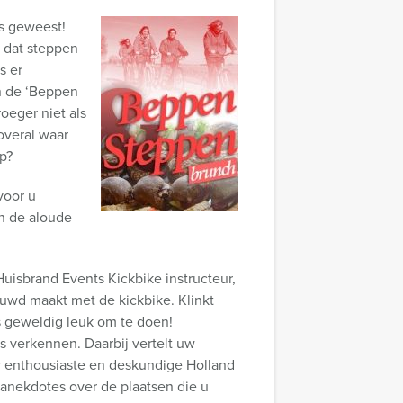
ts geweest!
 dat steppen
s er
n de ‘Beppen
oeger niet als
 overal waar
ep?
voor u
an de aloude
uisbrand Events Kickbike instructeur,
ouwd maakt met de kickbike. Klinkt
s geweldig leuk om te doen!
es verkennen. Daarbij vertelt uw
w enthousiaste en deskundige Holland
anekdotes over de plaatsen die u