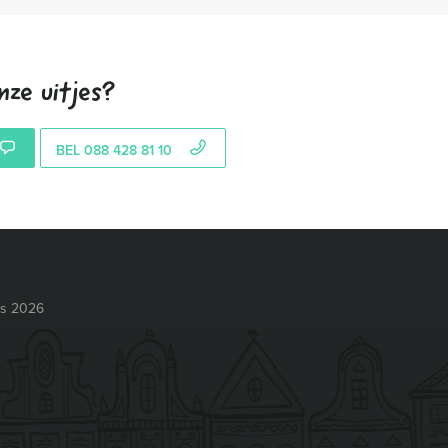
nze uitjes?
BEL 088 428 81 10
ts 2026