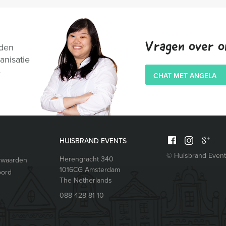
Vragen over o
nden
anisatie
e
CHAT MET ANGELA
HUISBRAND EVENTS
© Huisbrand Even
Herengracht 340
rwaarden
1016CG
Amsterdam
oord
The Netherlands
088 428 81 10