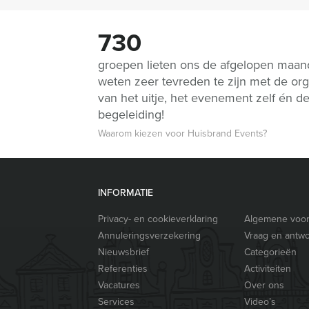
730
groepen lieten ons de afgelopen maa
weten zeer tevreden te zijn met de org
van het uitje, het evenement zelf én d
begeleiding!
Waarom kiezen voor Huisbrand Events?
INFORMATIE
Privacy- en cookieverklaring
Algemene voo
Annuleringsverzekering
Vraag en antw
Nieuwsbrief
Categorieën
Referenties
Activiteiten
Vacatures
Over ons
Services
Video’s