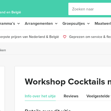
and en België
gramma’s
Arrangementen
Groepsuitjes
Maatwer
erpste prijzen van Nederland & België
Geprezen om service & flexi
aken
Workshop Cocktails
Info over het uitje
Reviews
Veelgestelde