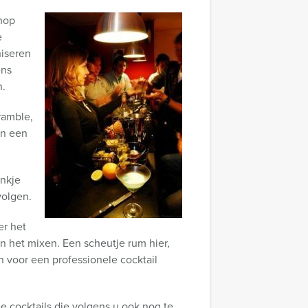
hop
e
niseren
ens
n.
ramble,
an een
nkje
volgen.
er het
n het mixen. Een scheutje rum hier,
en voor een professionele cocktail
ee cocktails die volgens u ook nog te