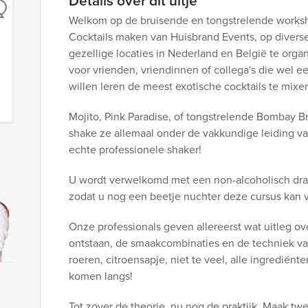
Details over dit uitje
Welkom op de bruisende en tongstrelende works
Cocktails maken van Huisbrand Events, op divers
gezellige locaties in Nederland en België te orga
voor vrienden, vriendinnen of collega's die wel e
willen leren de meest exotische cocktails te mixe
Mojito, Pink Paradise, of tongstrelende Bombay B
shake ze allemaal onder de vakkundige leiding v
echte professionele shaker!
U wordt verwelkomd met een non-alcoholisch dra
zodat u nog een beetje nuchter deze cursus kan 
Onze professionals geven allereerst wat uitleg ov
ontstaan, de smaakcombinaties en de techniek va
roeren, citroensapje, niet te veel, alle ingrediënt
komen langs!
Tot zover de theorie, nu nog de praktijk. Maak tw