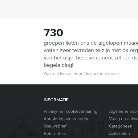
730
groepen lieten ons de afgelopen maa
weten zeer tevreden te zijn met de org
van het uitje, het evenement zelf én d
begeleiding!
Waarom kiezen voor Huisbrand Events?
INFORMATIE
Privacy- en cookieverklaring
Algemene voo
Annuleringsverzekering
Vraag en antw
Nieuwsbrief
Categorieën
Referenties
Activiteiten