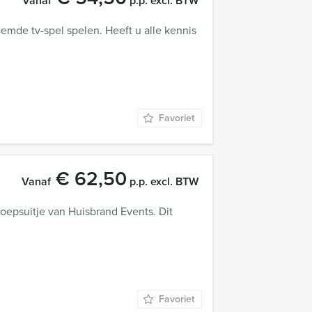
Vanaf
p.p. excl. BTW
emde tv-spel spelen. Heeft u alle kennis
Favoriet
€ 62,50
Vanaf
p.p. excl. BTW
oepsuitje van Huisbrand Events. Dit
Favoriet