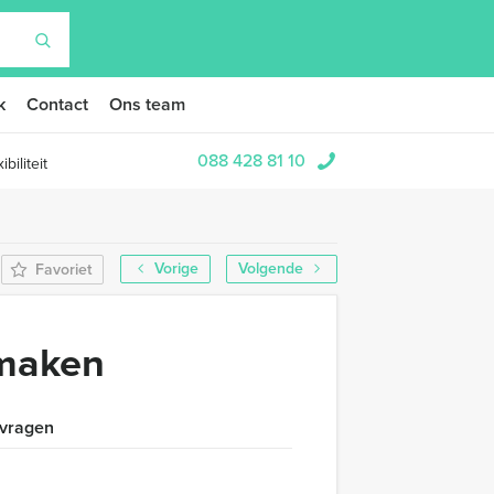
k
Contact
Ons team
088 428 81 10
biliteit
Vorige
Volgende
Favoriet
 maken
 vragen