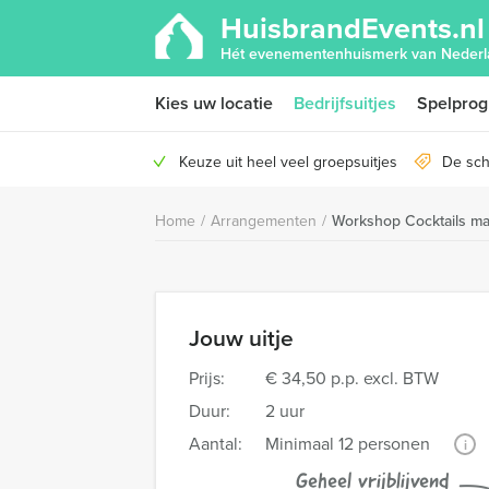
HuisbrandEvents.nl
Hét evenementenhuismerk van Nederl
Kies uw locatie
Bedrijfsuitjes
Spelpro
Keuze uit heel veel groepsuitjes
De sch
Home
/
Arrangementen
/
Workshop Cocktails m
Jouw uitje
Prijs:
€ 34,50 p.p. excl. BTW
Duur:
2 uur
Aantal:
Minimaal 12 personen
i
Geheel vrijblijvend