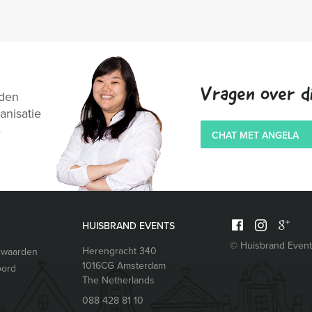
Vragen over di
nden
anisatie
e
CHAT MET ANGELA
HUISBRAND EVENTS
© Huisbrand Even
Herengracht 340
rwaarden
1016CG
Amsterdam
oord
The Netherlands
088 428 81 10