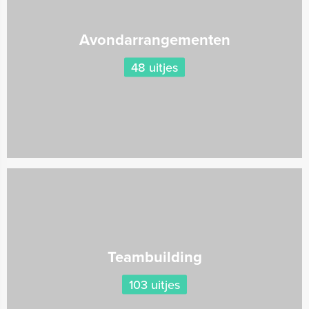
Avondarrangementen
48 uitjes
Teambuilding
103 uitjes