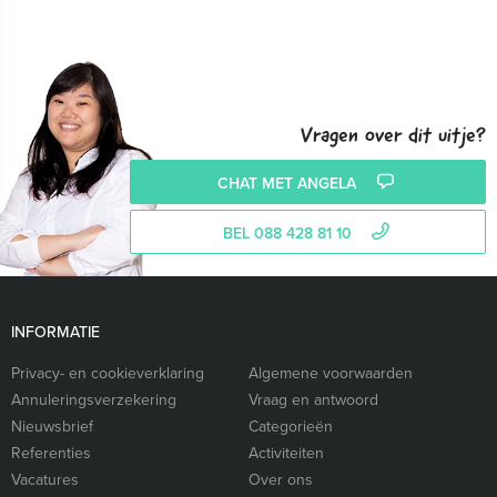
Vragen over dit uitje?
CHAT MET ANGELA
BEL 088 428 81 10
INFORMATIE
Privacy- en cookieverklaring
Algemene voorwaarden
Annuleringsverzekering
Vraag en antwoord
Nieuwsbrief
Categorieën
Referenties
Activiteiten
Vacatures
Over ons