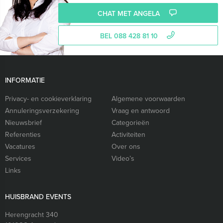
CHAT MET ANGELA
BEL 088 428 81 10
INFORMATIE
Privacy- en cookieverklaring
Algemene voorwaarden
Annuleringsverzekering
Vraag en antwoord
Nieuwsbrief
Categorieën
Referenties
Activiteiten
Vacatures
Over ons
Services
Video’s
Links
HUISBRAND EVENTS
Herengracht 340